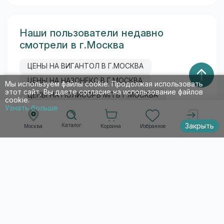
Наши пользователи недавно
смотрели в г.Москва
ЦЕНЫ НА ВИГАНТОЛ В Г.МОСКВА
ЦЕНЫ НА НАЗОНЕКС В Г.МОСКВА
Мы используем файлы cookie. Продолжая использовать
этот сайт, Вы даете согласие на использование файлов
ЦЕНЫ НА ПОЛИСОРБ МП В Г.МОСКВА
cookie.
Узнать больше
ЦЕНЫ НА МЕКСИДОЛ В Г.МОСКВА
ЦЕНЫ НА КОРТЕКСИН В Г.МОСКВА
Закрыть
Каталог
Корзина
Избранное
Москва
Войти
Список товаров по алфавиту
А
Б
В
Г
Д
Е
Ж
З
И
Й
К
Л
М
Н
О
П
Р
С
Т
У
Ф
Х
Ц
Ч
Ш