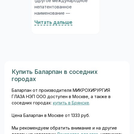
(другое международное
непатентованное
наименование —
нитрофуразон). Это
Читать дальше
синтетическое
антибактериальное
соединение из группы
нитрофуранов, обладающее
широким спектром
активности в отношении
грамположительных и
грамотрицательных
Купить Баларпан в соседних
бактерий. Фурацилин
городах
выпускается в нескольких
лекарственных формах: В
Баларпан от производителя МИКРОХИРУРГИЯ
состав таблеток помимо
ГЛАЗА НЭП ООО доступен в Москве, а также в
нитрофурала входят
соседних городах:
купить в Брянске
.
вспомогательные вещества:
натрия хлорид и натрия
Цена Баларпан в Москве от 1333 руб.
гидрокарбонат (для
улучшения растворения)...
Мы рекомендуем обратить внимание и на другие