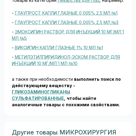
товары из категории
Лекарства для глаз
, например:
-
ГЛАУПРОСТ КАПЛИ ГЛАЗНЫЕ 0,005% 2,5 МЛ №1
-
ГЛАУПРОСТ КАПЛИ ГЛАЗНЫЕ 0,005% 2,5 МЛ №3
-
ЭМОКСИПИН РАСТВОР ДЛЯ ИНЪЕКЦИЙ 10 МГ/МЛ 1
МЛ №5
-
ВИКСИПИН КАПЛИ ГЛАЗНЫЕ 1% 10 МЛ №1
-
МЕТИЛЭТИЛПИРИДИНОЛ-ЭСКОМ РАСТВОР ДЛЯ
ИНЪЕКЦИЙ 10 МГ/МЛ 1 МЛ №10
а также при необходимости
выполнить поиск по
действующему веществу -
ГЛИКОЗАМИНОГЛИКАНЫ
СУЛЬФАТИРОВАННЫЕ
, чтобы найти
аналогичные товары c похожими свойствами.
Другие товары МИКРОХИРУРГИЯ