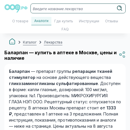
Аналоги
О товаре
Где купить
Инструкции
Отзывы
FAQ
Каталог
Лекарства
Баларпан — купить в аптеке в Москве, цены и
наличие
Баларпан
— препарат группы
репарации тканей
стимулятор
на основе действующего вещества
гликозаминогликаны сульфатированные
. Доступен
в форме: капли глазные, дозировкой: 100 мкг/мл,
упаковка: №1. Производитель: МИКРОХИРУРГИЯ
ГЛАЗА НЭП ООО. Рецептурный статус: отпускается по
рецепту. В аптеках Москвы препарат стоит
от 1333
₽
, представлен в 1 аптеке на 3 предложения. Полная
инструкция, показания, противопоказания и аналоги
— ниже на странице. Цены актуальны на 8 августа