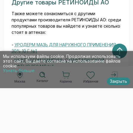
Другие товары РЕТИНОИДЫ АО
Также можете ознакомиться с другими
продуктами производителя РЕТИНОИДЫ АО: среди
популярных товаров вы найдете и узнаете сколько
стоят в аптеках:
-
УРОДЕРМ МАЗЬ ДЛЯ НАРУЖНОГО ПРИМЕНЕНИЯ
30% 10 Г №1
Мы используем файлы cookie. Продолжая использовать
-
НАФТАДЕРМ ШАМПУНЬ С НАФТАЛАНСКОЙ
этот сайт, Вы даете согласие на использование файлов
cookie.
НЕФТЬЮ 250 МЛ №1
Узнать больше
-
LAVRIK ГЕЛЬ Д/ТЕЛА ТОНИЗИРУЮЩИЙ ОТ
Закрыть
Каталог
УШИБОВ И РАСТЯЖЕНИЙ КОСМЕТИЧЕСКИЙ ГЕЛЬ
Корзина
Избранное
Москва
Войти
250 МЛ №1
-
НАФТАДЕРМ ШАМПУНЬ С НАФТАЛАНСКОЙ
НЕФТЬЮ ШАМПУНЬ 150 МЛ №1
-
НАФТАДЕРМ ЛИНИМЕНТ 10% 35 Г №1