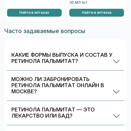
30 МЛ №1
Найти в аптеках
Найти в аптеках
Часто задаваемые вопросы
КАКИЕ ФОРМЫ ВЫПУСКА И СОСТАВ У
РЕТИНОЛА ПАЛЬМИТАТ?
Ретинола пальмитат в Москве доступен в 3
вариантах. Состав и дозировка действующих
МОЖНО ЛИ ЗАБРОНИРОВАТЬ
компонентов указаны в карточках вариантов
РЕТИНОЛА ПАЛЬМИТАТ ОНЛАЙН В
(см. «Формы выпуска»). Сравните цену от 62 ₽
МОСКВЕ?
и выберите подходящий вариант.
Да, если выбранная аптека поддерживает
бронирование. Выберите предложение в блоке
РЕТИНОЛА ПАЛЬМИТАТ — ЭТО
«Наличие и цены» и нажмите «Забронировать».
ЛЕКАРСТВО ИЛИ БАД?
Ретинола пальмитат относится к категории
«БАД/добавки». БАДы не являются