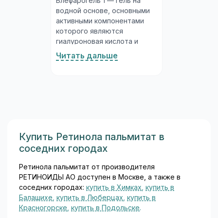
Блефарогель 1 — гель на
водной основе, основными
активными компонентами
которого являются
гиалуроновая кислота и
гелеобразный экстракт алоэ
Читать дальше
вера (сок листьев).
Гиалуроновая кислота — это
природный полисахарид,
входящий в состав
соединительной ткани,
суставной жидкости и
слёзной плёнки. Молекулы
гиалуроновой кислоты
Купить Ретинола пальмитат в
связывают большое
соседних городах
количество воды,
обеспечивая выраженное
Ретинола пальмитат от производителя
увлажнение и защитный
РЕТИНОИДЫ АО доступен в Москве, а также в
эффект на коже и слизистых
соседних городах:
купить в Химках
,
купить в
оболочках...
Балашихе
,
купить в Люберцах
,
купить в
Красногорске
,
купить в Подольске
.