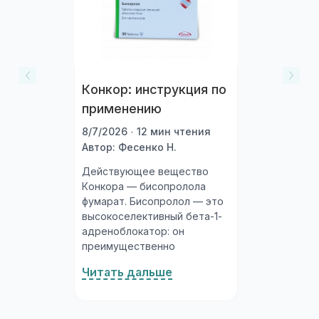
Конкор: инструкция по
применению
8/7/2026 · 12 мин чтения
Автор: Фесенко Н.
Действующее вещество
Конкора — бисопролола
фумарат. Бисопролол — это
высокоселективный бета-1-
адреноблокатор: он
преимущественно
блокирует бета-1-
Читать дальше
адренорецепторы сердца,
практически не затрагивая
бета-2-рецепторы бронхов