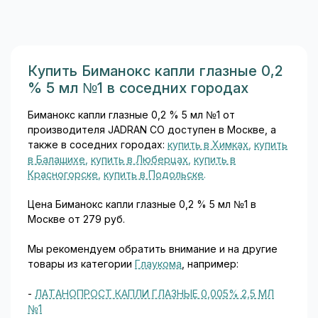
и периферических сосудов.
Благодаря этой
избирательности Конкор
считается одним из
наиболее удобных и
Купить Биманокс капли глазные 0,2
безопасных бета-
% 5 мл №1 в соседних городах
блокаторов в
кардиологической практике...
Биманокс капли глазные 0,2 % 5 мл №1 от
производителя JADRAN CO доступен в Москве, а
также в соседних городах:
купить в Химках
,
купить
в Балашихе
,
купить в Люберцах
,
купить в
Красногорске
,
купить в Подольске
.
Цена Биманокс капли глазные 0,2 % 5 мл №1 в
Москве от 279 руб.
Мы рекомендуем обратить внимание и на другие
товары из категории
Глаукома
, например:
-
ЛАТАНОПРОСТ КАПЛИ ГЛАЗНЫЕ 0,005% 2,5 МЛ
№1