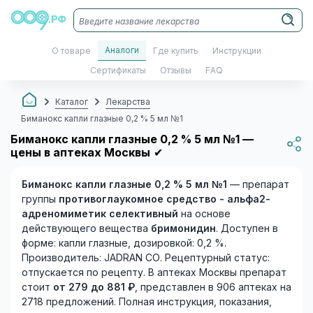
Аналоги
О товаре
Где купить
Инструкции
Сертификаты
Отзывы
FAQ
Каталог
Лекарства
Биманокс капли глазные 0,2 % 5 мл №1
Биманокс капли глазные 0,2 % 5 мл №1 —
цены в аптеках Москвы
✔
Биманокс капли глазные 0,2 % 5 мл №1
— препарат
группы
противоглаукомное средство - альфа2-
адреномиметик селективный
на основе
действующего вещества
бримонидин
. Доступен в
форме: капли глазные, дозировкой: 0,2 %.
Производитель: JADRAN CO. Рецептурный статус:
отпускается по рецепту. В аптеках Москвы препарат
стоит
от 279 до 881 ₽
, представлен в 906 аптеках на
2718 предложений. Полная инструкция, показания,