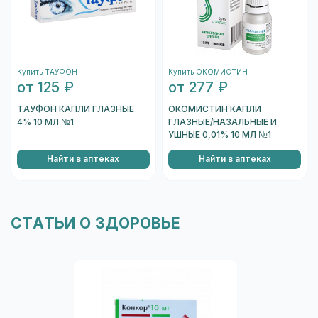
штрихкод, который находится на одном из
торцов коробки, и отсканировать его.
После того, как сканер распознает штрихкод,
подождите несколько секунд, и вы увидете
Купить ТАУФОН
Купить ОКОМИСТИН
информацию о коробке.
от 125 ₽
от 277 ₽
Перейти к проверке подлинности
ТАУФОН КАПЛИ ГЛАЗНЫЕ
ОКОМИСТИН КАПЛИ
4% 10 МЛ №1
ГЛАЗНЫЕ/НАЗАЛЬНЫЕ И
УШНЫЕ 0,01% 10 МЛ №1
Найти в аптеках
Найти в аптеках
СТАТЬИ О ЗДОРОВЬЕ