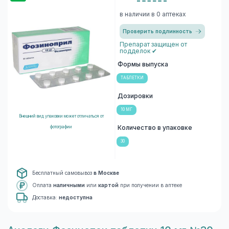
в наличии в 0 аптеках
Проверить подлинность
Препарат защищен от
подделок ✔
Формы выпуска
ТАБЛЕТКИ
Дозировки
10 МГ
Внешний вид упаковки может отличаться от
Количество в упаковке
фотографии
30
Бесплатный самовывоз
в Москве
Оплата
наличными
или
картой
при получении в аптеке
Доставка:
недоступна