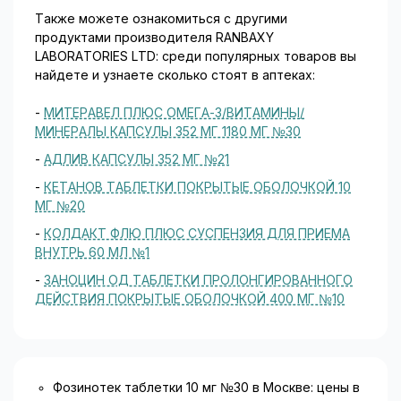
в первые 3-6 мес. терапии), особенно у больных с
Также можете ознакомиться с другими
повышенным риском нейтропении: при нарушении
продуктами производителя RANBAXY
функции почек и системных заболеваниях
LABORATORIES LTD: среди популярных товаров вы
соединительной ткани, а также при первых
найдете и узнаете сколько стоят в аптеках:
признаках инфекции.
-
МИТЕРАВЕЛ ПЛЮС ОМЕГА-3/ВИТАМИНЫ/
У пациентов с ХСН, сахарным диабетом,
МИНЕРАЛЫ КАПСУЛЫ 352 МГ 1180 МГ №30
одновременно принимающих калийсберегающие
диуретики, калиевые добавки к пище,
-
АДЛИВ КАПСУЛЫ 352 МГ №21
калийсодержащие заменители соли или другие
-
КЕТАНОВ ТАБЛЕТКИ ПОКРЫТЫЕ ОБОЛОЧКОЙ 10
средства, увеличивающие содержания ионов калия
МГ №20
в сыворотке крови (например, гепарин), ингибиторы
АПФ повышают риск гиперкалиемии.
-
КОЛДАКТ ФЛЮ ПЛЮС СУСПЕНЗИЯ ДЛЯ ПРИЕМА
ВНУТРЬ 60 МЛ №1
Из-за повышенного риска развития артериальной
-
ЗАНОЦИН ОД ТАБЛЕТКИ ПРОЛОНГИРОВАННОГО
гипотензии необходимо соблюдать осторожность
ДЕЙСТВИЯ ПОКРЫТЫЕ ОБОЛОЧКОЙ 400 МГ №10
при назначении препарата пациентам, находящимся
на малосолевой или бессолевой диете.
Безопасность и эффективность применения
препарата Фозинотек у детей до 18 лет не
Фозинотек таблетки 10 мг №30 в Москве: цены в
установлена.