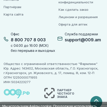
недостаточности начальная доза препарата
конфиденциальности
Фозинотек составляет 10 мг 1 раз в сутки. Далее
Партнёрам
Как сделать заказ
дозу препарата подбирают в соответствии с
Карта сайта
динамикой терапевтической эффективности,
Лицензии и разрешения
повышая на 10 мг с недельным интервалом.
Оферта для аптек
Максимальная доза составляет 40 мг в сутки.
Возможно дополнительное назначение диуретика.
Офис
Служба поддержки
8 800 707 8 003
support@009.am
Коррекции дозы у пациентов с нарушением функции
почек и/или печени обычно не требуется.
с 04:00 до 16:00 (МСК)
без перерыва и выходных
Передозировка
Общество с ограниченной ответственностью "Фармлинк"
Юр. Адрес: 143402, Московская область, Г.О. Красногорск,
Симптомы: выраженное снижение АД, брадикардия,
г.Красногорск, ул. Жуковского, д. 17, помещ. III, ком. 12-П
шок, нарушение водно­
ОГРН 1225000071955
ИНН 5024223277
электролитного баланса, острая почечная
недостаточность, ступор.
ПАРТНЕР
ЧЕСТНОГО
ЗНАКА
Лечение: прием препарата прекратить, больного
уложить с приподнятыми ногами. В легких случаях
Мы используем файлы cookie. Продолжая использовать