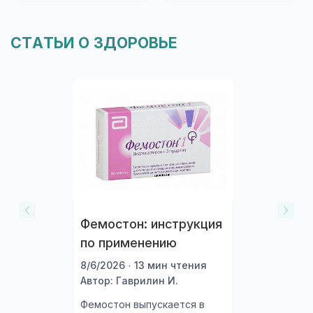
стенозе артерии единственной почки, аортальном
стенозе, состоянии после трансплантации почки,
при десенсибилизации, системных заболеваниях
СТАТЬИ О ЗДОРОВЬЕ
соединительной ткани (в том числе системная
красная волчанка, склеродермия) - повышен риск
развития нейтропении или агранулоцитоза; при
гемодиализе, цереброваскулярных заболеваниях (в
том числе недостаточность мозгового
кровообращения), ишемической болезни сердца,
хронической сердечной недостаточности III и IV
функционального класса по классификации NYHA,
сахарном диабете, угнетении костномозгового
кроветворения, гиперкалиемии, пожилом возрасте,
при диете с ограничением поваренной соли,
состояниях, сопровождающихся снижением объема
Фемостон: инструкция
циркулирующей крови (ОЦК) (в том числе диарея,
рвота).
по применению
8/6/2026 · 13 мин чтения
Автор: Гаврилин И.
Особые указания
Фемостон выпускается в