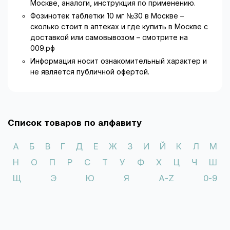
Москве, аналоги, инструкция по применению.
Следует соблюдать осторожность при выполнении
Фозинотек таблетки 10 мг №30 в Москве –
физических упражнений или при жаркой погоде из-за
сколько стоит в аптеках и где купить в Москве с
риска дегидратации и снижения АД вследствие
доставкой или самовывозом – смотрите на
уменьшения ОЦК.
009.рф
Информация носит ознакомительный характер и
Перед хирургическим вмешательством (включая
не является публичной офертой.
стоматологию) необходимо предупредить врача-
анестезиолога о применении ингибитора АПФ.
Необходимо соблюдать осторожность при терапии
пациентов ингибиторами АПФ во время проведения
Список товаров по алфавиту
процедур десенсибилизации.
Необходимо соблюдать осторожность при
А
Б
В
Г
Д
Е
Ж
З
И
Й
К
Л
М
управлении транспортными средствами или при
Н
О
П
Р
С
Т
У
Ф
Х
Ц
Ч
Ш
выполнении любой работы, требующей
повышенного внимания, особенно после приема
Щ
Э
Ю
Я
A-Z
0-9
начальной дозы препарата у больных, принимающих
диуретические средства.