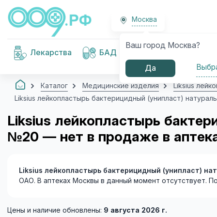
Москва
Ваш город Москва?
Медицинские
Лекарства
БАД
изделия
Выбр
Да
Каталог
Медицинские изделия
Liksius лей
Liksius лейкопластырь бактерицидный (унипласт) натураль
Liksius лейкопластырь бактер
№20 — нет в продаже в аптек
Liksius лейкопластырь бактерицидный (унипласт) на
ОАО. В аптеках Москвы в данный момент отсутствует. П
Цены и наличие обновлены:
9 августа 2026 г.