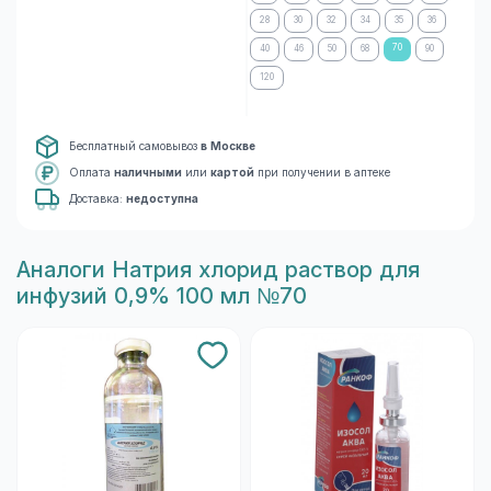
28
30
32
34
35
36
70
40
46
50
68
90
120
Бесплатный самовывоз
в Москве
Оплата
наличными
или
картой
при получении в аптеке
Доставка:
недоступна
Aналоги Натрия хлорид раствор для
инфузий 0,9% 100 мл №70