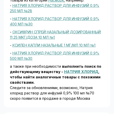
товары из категории
Насморк
, например:
-
НАТРИЯ ХЛОРИД РАСТВОР ДЛЯ ИНФУЗИЙ 0,9%
250 МЛ №28
-
НАТРИЯ ХЛОРИД РАСТВОР ДЛЯ ИНФУЗИЙ 0,9%
400 МЛ №30
-
ОКСИФРИН СПРЕЙ НАЗАЛЬНЫЙ ДОЗИРОВАННЫЙ
11,25 МКГ/ДОЗА 10 МЛ №1
-
КСИЛЕН КАПЛИ НАЗАЛЬНЫЕ 1 МГ/МЛ 10 МЛ №1
-
НАТРИЯ ХЛОРИД РАСТВОР ДЛЯ ИНФУЗИЙ 0,9%
500 МЛ №30
а также при необходимости
выполнить поиск по
действующему веществу -
НАТРИЯ ХЛОРИД
,
чтобы найти аналогичные товары c похожими
свойствами.
Следите за обновлениями, возможно, Натрия
хлорид раствор для инфузий 0,9% 100 мл №70
скоро появится в продаже в городе Москва