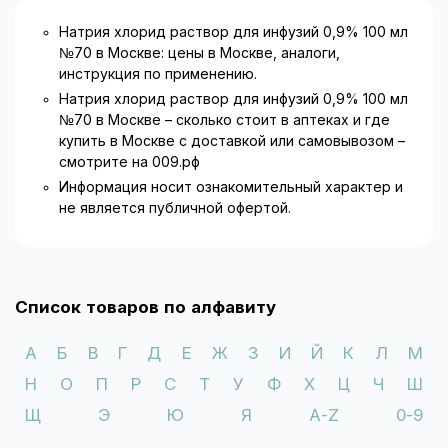
Натрия хлорид раствор для инфузий 0,9% 100 мл
№70 в Москве: цены в Москве, аналоги,
инструкция по применению.
Натрия хлорид раствор для инфузий 0,9% 100 мл
№70 в Москве – сколько стоит в аптеках и где
купить в Москве с доставкой или самовывозом –
смотрите на 009.рф
Информация носит ознакомительный характер и
не является публичной офертой.
Список товаров по алфавиту
А
Б
В
Г
Д
Е
Ж
З
И
Й
К
Л
М
Н
О
П
Р
С
Т
У
Ф
Х
Ц
Ч
Ш
Щ
Э
Ю
Я
A-Z
0-9