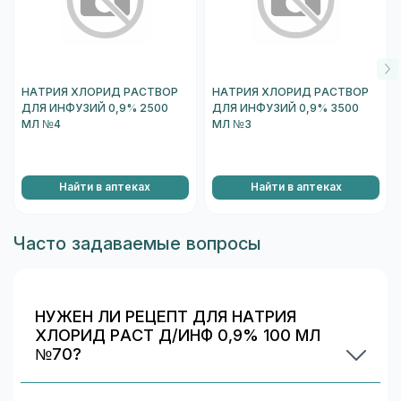
недостаточность (олигоанурия).
Особые указания
Препарат необходимо внимательно дозировать в
НАТРИЯ ХЛОРИД РАСТВОР
НАТРИЯ ХЛОРИД РАСТВОР
случае сердечной недостаточности, артериальной
ДЛЯ ИНФУЗИЙ 0,9% 2500
ДЛЯ ИНФУЗИЙ 0,9% 3500
гипертензии, нарушении функции почек, отека легких
МЛ №4
МЛ №3
и периферических отеков, токсикозе беременных.
Запрещается проведение инфузии в случае, если
Найти в аптеках
Найти в аптеках
раствор непрозрачен или повреждена упаковка.
Часто задаваемые вопросы
Способ применения
Назначается внутривенно капельно, подкожно,
внутримышечно, ректально и наружно.
НУЖЕН ЛИ РЕЦЕПТ ДЛЯ НАТРИЯ
Перед введением препарат следует подогреть до
ХЛОРИД РАСТ Д/ИНФ 0,9% 100 МЛ
36-38°С.
№70?
Да. При отпуске рецептурных препаратов
Средняя доза 1000 мл в сутки в качестве
внутривенной продолжительной капельной инфузии
аптека может запросить рецепт/назначение.