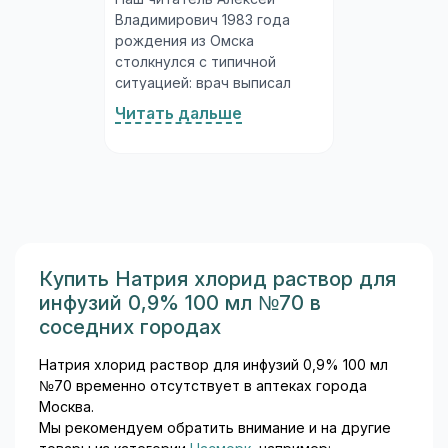
Владимирович 1983 года
рождения из Омска
столкнулся с типичной
ситуацией: врач выписал
рецепт на ципрофлоксацин,
Читать дальше
а в аптеке на полке стоят и
«Ципролет», и просто
«Ципрофлоксацин»
нескольких производителей
по разным ценам. Что взять?
Давайте разберёмся...
Купить Натрия хлорид раствор для
инфузий 0,9% 100 мл №70 в
соседних городах
Натрия хлорид раствор для инфузий 0,9% 100 мл
№70 временно отсутствует в аптеках города
Москва.
Мы рекомендуем обратить внимание и на другие