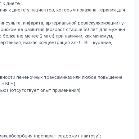
 к диете;
ия к диете у пациентов, которым показана терапия для
нсульта, инфаркта, артериальной реваскуляризации) у
 риском ее развития (возраст старше 50 лет для мужчин
белка (не менее 2 мг/л) при наличии, как минимум,
пертензия, низкая концентрация Хс-ЛПВП, курение,
тивности печеночных трансаминаз или любое повышение
с ВГН);
ью) (отсутствует опыт применения);
мальабсорбция (препарат содержит лактозу);