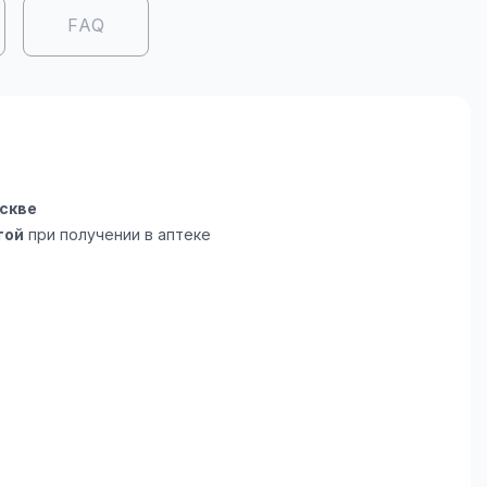
FAQ
скве
той
при получении в аптеке