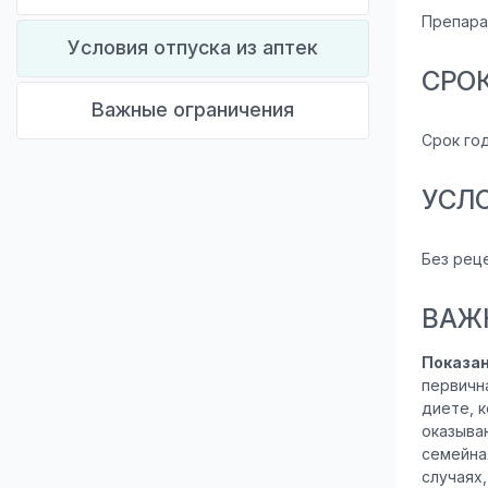
Препара
Условия отпуска из аптек
СРО
Важные ограничения
Срок год
УСЛ
Без рец
ВАЖ
Показа
первичн
диете, 
оказыва
семейна
случаях