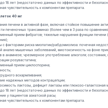
 до 18 лет (недостаточно данных по эффективности и безопасн
ная чувствительность к компонентам препарата.
леток 40 мг
ания печени в активной фазе, включая стойкое повышение ак
ти печеночных трансаминаз (более чем в 3 раза по сравнению 
менный прием фибратов; тяжелые нарушения функции печени (
ния);
ы с факторами риска миопатии/рабдомиолиза: почечная недост
й анализ мышечных заболеваний, миотоксичность на фоне при
в в анамнезе; чрезмерное употребление алкоголя; состояния
рации розувастатина;
менный прием циклоспорина;
ность;
грудного вскармливания;
вие надежных методов контрацепции;
осимость лактозы, дефицит лактазы или глюкозо-галактозная 
 до 18 лет (недостаточно данных по эффективности и безопасн
ние у пациентов азиатской расы;
ная чувствительность к компонентам препарата.