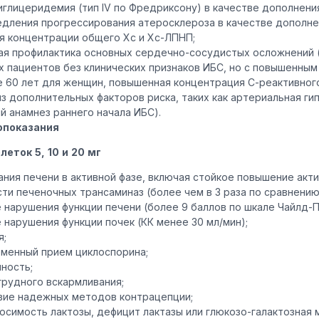
иглицеридемия (тип IV по Фредриксону) в качестве дополнения
едления прогрессирования атеросклероза в качестве дополнен
я концентрации общего Хс и Хс-ЛПНП;
ая профилактика основных сердечно-сосудистых осложнений (и
х пациентов без клинических признаков ИБС, но с повышенным
 60 лет для женщин, повышенная концентрация С-реактивного 
из дополнительных факторов риска, таких как артериальная ги
й анамнез раннего начала ИБС).
опоказания
леток 5, 10 и 20 мг
ания печени в активной фазе, включая стойкое повышение ак
ти печеночных трансаминаз (более чем в 3 раза по сравнению 
 нарушения функции печени (более 9 баллов по шкале Чайлд-П
 нарушения функции почек (КК менее 30 мл/мин);
я;
менный прием циклоспорина;
ность;
грудного вскармливания;
вие надежных методов контрацепции;
осимость лактозы, дефицит лактазы или глюкозо-галактозная 