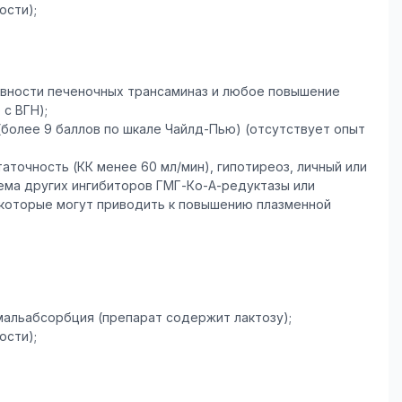
ости);
тивности печеночных трансаминаз и любое повышение
с ВГН);
более 9 баллов по шкале Чайлд-Пью) (отсутствует опыт
аточность (КК менее 60 мл/мин), гипотиреоз, личный или
ема других ингибиторов ГМГ-Ко-А-редуктазы или
, которые могут приводить к повышению плазменной
мальабсорбция (препарат содержит лактозу);
ости);