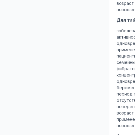
возраст
повышен
Для таб
заболев
активнос
одновре
примене
пациент
семейны
фибрато
концент
одновре
беремен
период 
отсутст
неперен
возраст
примене
повышен