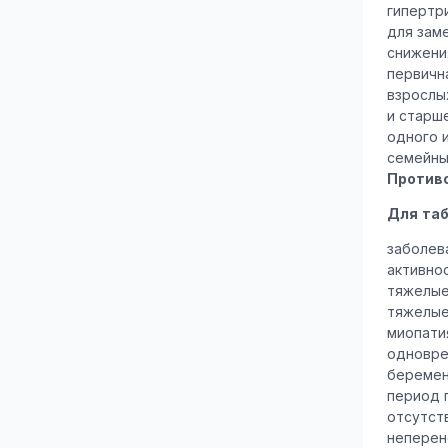
гипертр
для зам
снижени
первичн
взрослы
и старше
одного 
семейны
Против
Для таб
заболев
активнос
тяжелые
тяжелые
миопати
одновре
беремен
период 
отсутст
неперен