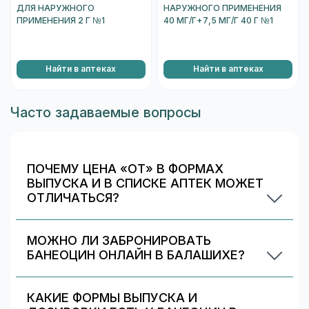
ДЛЯ НАРУЖНОГО
НАРУЖНОГО ПРИМЕНЕНИЯ
ПРИМЕНЕНИЯ 2 Г №1
40 МГ/Г+7,5 МГ/Г 40 Г №1
Найти в аптеках
Найти в аптеках
Часто задаваемые вопросы
ПОЧЕМУ ЦЕНА «ОТ» В ФОРМАХ
ВЫПУСКА И В СПИСКЕ АПТЕК МОЖЕТ
ОТЛИЧАТЬСЯ?
Цена «от» в блоке «Формы выпуска»
относится к конкретному варианту
МОЖНО ЛИ ЗАБРОНИРОВАТЬ
(дозировка/упаковка), а список аптек может
БАНЕОЦИН ОНЛАЙН В БАЛАШИХЕ?
показывать другие варианты или предложения
Да. Часть предложений поддерживает
с разными условиями. Чтобы сравнивать
бронирование: 505 из 1680 (примерно 30%).
корректно, выберите конкретную форму
КАКИЕ ФОРМЫ ВЫПУСКА И
Выберите аптеку в блоке «Наличие и цены» и