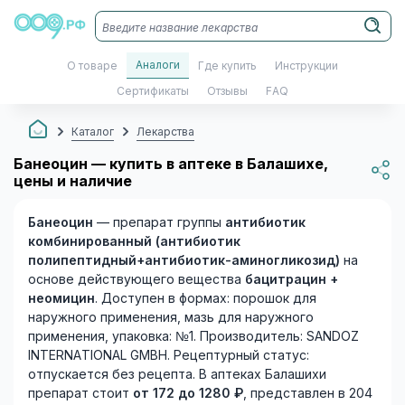
Аналоги
О товаре
Где купить
Инструкции
Сертификаты
Отзывы
FAQ
Каталог
Лекарства
Банеоцин — купить в аптеке в Балашихе,
цены и наличие
Банеоцин
— препарат группы
антибиотик
комбинированный (антибиотик
полипептидный+антибиотик-аминогликозид)
на
основе действующего вещества
бацитрацин +
неомицин
. Доступен в формах: порошок для
наружного применения, мазь для наружного
применения, упаковка: №1. Производитель: SANDOZ
INTERNATIONAL GMBH. Рецептурный статус:
отпускается без рецепта. В аптеках Балашихи
препарат стоит
от 172 до 1280 ₽
, представлен в 204