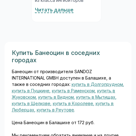
из класса ингибиторов
фосфодиэстеразы 5-го типа
Читать дальше
(ФДЭ-5), разработанное
специально для лечения
нарушений эрекции у
мужчин. Молекула
силденафила была открыта
исследователями в ходе
изучения препаратов для
Купить Банеоцин в соседних
лечения стенокардии, а
городах
впоследствии её основным
медицинским применением
Банеоцин от производителя SANDOZ
стало лечение эректильной
INTERNATIONAL GMBH доступен в Балашихе, а
дисфункции...
также в соседних городах:
купить в Долгопрудном
,
купить в Пушкине
,
купить в Раменском
,
купить в
Жуковском
,
купить в Видном
,
купить в Мытищах
,
купить в Щелкове
,
купить в Королеве
,
купить в
Люберцах
,
купить в Реутове
.
Цена Банеоцин в Балашихе от 172 руб.
Мы рекомендуем обратить внимание и на другие