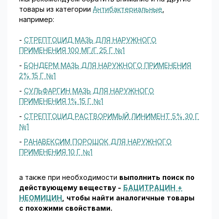
товары из категории
Антибактериальные
,
например:
-
СТРЕПТОЦИД МАЗЬ ДЛЯ НАРУЖНОГО
ПРИМЕНЕНИЯ 100 МГ/Г 25 Г №1
-
БОНДЕРМ МАЗЬ ДЛЯ НАРУЖНОГО ПРИМЕНЕНИЯ
2% 15 Г №1
-
СУЛЬФАРГИН МАЗЬ ДЛЯ НАРУЖНОГО
ПРИМЕНЕНИЯ 1% 15 Г №1
-
СТРЕПТОЦИД РАСТВОРИМЫЙ ЛИНИМЕНТ 5% 30 Г
№1
-
РАНАВЕКСИМ ПОРОШОК ДЛЯ НАРУЖНОГО
ПРИМЕНЕНИЯ 10 Г №1
а также при необходимости
выполнить поиск по
действующему веществу -
БАЦИТРАЦИН +
НЕОМИЦИН
, чтобы найти аналогичные товары
c похожими свойствами.