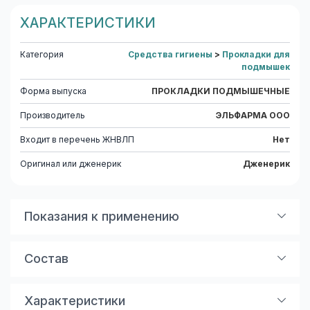
ХАРАКТЕРИСТИКИ
Категория
Средства гигиены
>
Прокладки для
подмышек
Форма выпуска
ПРОКЛАДКИ ПОДМЫШЕЧНЫЕ
Производитель
ЭЛЬФАРМА ООО
Входит в перечень ЖНВЛП
Нет
Оригинал или дженерик
Дженерик
Показания к применению
Предназначены для офисных работников, людей с
повышенным потоотделением и аллергиков,
Состав
которым противопоказаны антиперсперанты.
Изготовлены из 100% хлопка по специальной
технологии 1-2 DRY (Голландия).
Характеристики