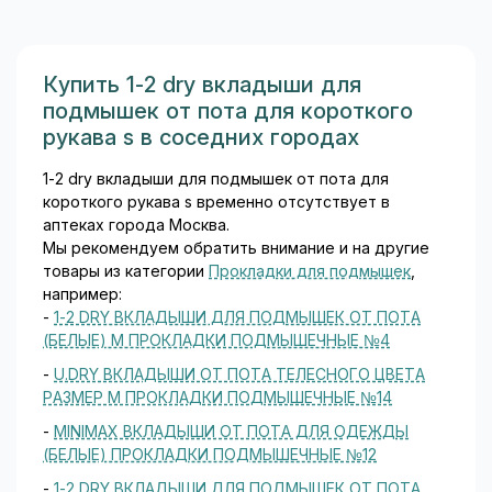
широко используется в
кардиологии, ортопедии и
флебологии с 2011 года...
Купить 1-2 dry вкладыши для
подмышек от пота для короткого
рукава s в соседних городах
1-2 dry вкладыши для подмышек от пота для
короткого рукава s временно отсутствует в
аптеках города Москва.
Мы рекомендуем обратить внимание и на другие
товары из категории
Прокладки для подмышек
,
например:
-
1-2 DRY ВКЛАДЫШИ ДЛЯ ПОДМЫШЕК ОТ ПОТА
(БЕЛЫЕ) M ПРОКЛАДКИ ПОДМЫШЕЧНЫЕ №4
-
U.DRY ВКЛАДЫШИ ОТ ПОТА ТЕЛЕСНОГО ЦВЕТА
РАЗМЕР M ПРОКЛАДКИ ПОДМЫШЕЧНЫЕ №14
-
MINIMAX ВКЛАДЫШИ ОТ ПОТА ДЛЯ ОДЕЖДЫ
(БЕЛЫЕ) ПРОКЛАДКИ ПОДМЫШЕЧНЫЕ №12
-
1-2 DRY ВКЛАДЫШИ ДЛЯ ПОДМЫШЕК ОТ ПОТА