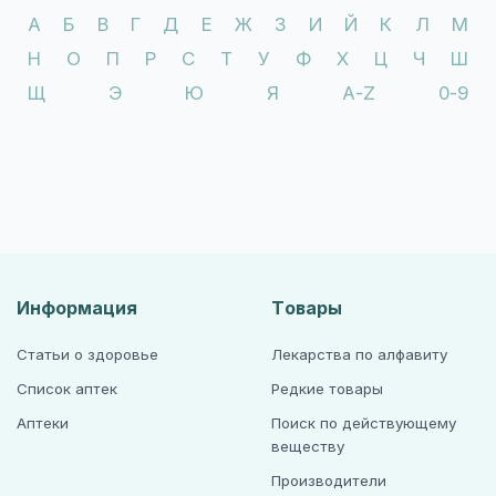
А
Б
В
Г
Д
Е
Ж
З
И
Й
К
Л
М
Н
О
П
Р
С
Т
У
Ф
Х
Ц
Ч
Ш
Щ
Э
Ю
Я
A-Z
0-9
Информация
Товары
Статьи о здоровье
Лекарства по алфавиту
Список аптек
Редкие товары
Аптеки
Поиск по действующему
веществу
Производители