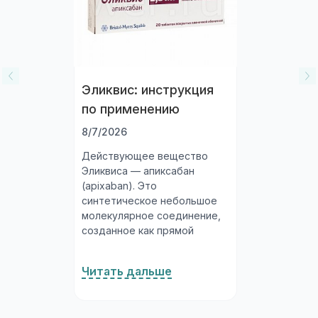
Эликвис: инструкция
по применению
8/7/2026
Действующее вещество
Эликвиса — апиксабан
(apixaban). Это
синтетическое небольшое
молекулярное соединение,
созданное как прямой
ингибитор фактора Xa
системы свёртывания крови.
Читать дальше
Апиксабан разработан
совместно компаниями
Bristol-Myers Squibb и Pfizer и