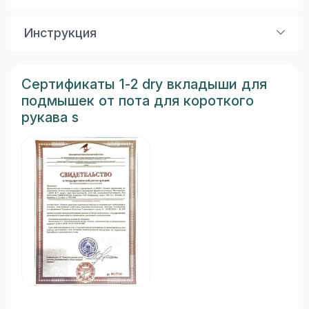
Защищают Вашу одежду, предотвращают
появление пятен от пота и дезодоранта. Тонкие,
Инструкция
мягкие, незаметные, легко крепятся к одежде.
Снять защитный слой и клеющей стороной
прикрепить к коже.
Сертификаты 1-2 dry вкладыши для
подмышек от пота для короткого
рукава s