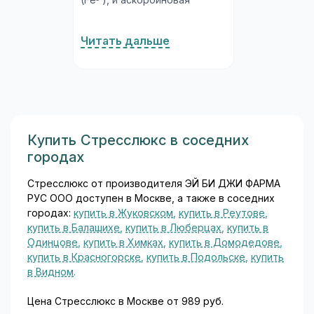
(Fe²⁺), и аскорбиновая
кислота 60 мг. Комбинация
принципиальна:
Читать дальше
аскорбиновая кислота
(витамин C) поддерживает
железо в восстановленной
(двухвалентной) форме,
которая всасывается в
несколько раз эффективнее
трёхвалентной. Такая
Купить Стресслюкс в соседних
конструкция состава
городах
обеспечивает хорошую
биодоступность при
Стресслюкс от производителя ЭЙ БИ ДЖИ ФАРМА
минимальной дозе...
РУС ООО доступен в Москве, а также в соседних
городах:
купить в Жуковском
,
купить в Реутове
,
купить в Балашихе
,
купить в Люберцах
,
купить в
Одинцове
,
купить в Химках
,
купить в Домодедове
,
купить в Красногорске
,
купить в Подольске
,
купить
в Видном
.
Цена Стресслюкс в Москве от 989 руб.