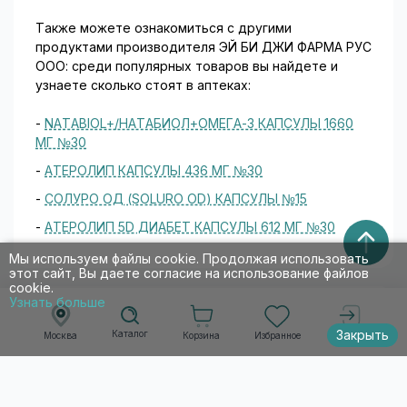
Также можете ознакомиться с другими
продуктами производителя ЭЙ БИ ДЖИ ФАРМА РУС
ООО: среди популярных товаров вы найдете и
узнаете сколько стоят в аптеках:
-
NATABIOL+/НАТАБИОЛ+ОМЕГА-3 КАПСУЛЫ 1660
МГ №30
-
АТЕРОЛИП КАПСУЛЫ 436 МГ №30
-
СОЛУРО ОД (SOLURO OD) КАПСУЛЫ №15
-
АТЕРОЛИП 5D ДИАБЕТ КАПСУЛЫ 612 МГ №30
Мы используем файлы cookie. Продолжая использовать
этот сайт, Вы даете согласие на использование файлов
cookie.
Узнать больше
Стресслюкс: цены в Москве, аналоги,
Закрыть
Каталог
инструкция по применению.
Корзина
Избранное
Москва
Войти
Стресслюкс – сколько стоит в аптеках и где
купить в Москве с доставкой или самовывозом –
смотрите на 009.рф.