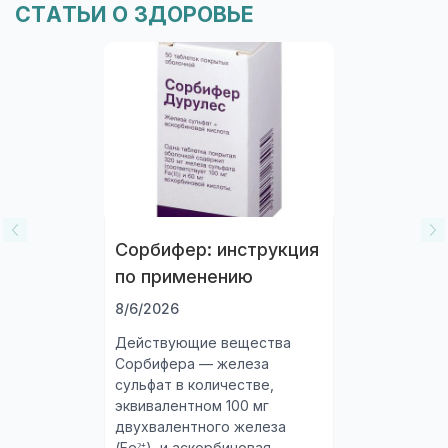
СТАТЬИ О ЗДОРОВЬЕ
формы выпуска, цену и наличие в Москве
Сорбифер: инструкция
по применению
8/6/2026
Действующие вещества
Сорбифера — железа
сульфат в количестве,
эквивалентном 100 мг
двухвалентного железа