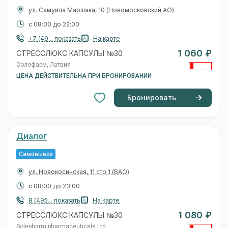
ул. Самуила Маршака, 10
(Новомосковский АО)
с 08:00 до 22:00
+7 (49... показать
На карте
1 060 ₽
СТРЕССЛЮКС КАПСУЛЫ №30
Солефарм, Латвия
ЦЕНА ДЕЙСТВИТЕЛЬНА ПРИ БРОНИРОВАНИИ
Бронировать
Диалог
Самовывоз
ул. Новокосинская, 11 стр.1
(ВАО)
с 08:00 до 23:00
8 (495... показать
На карте
1 080 ₽
СТРЕССЛЮКС КАПСУЛЫ №30
Solepharm pharmaceuticals Ltd.