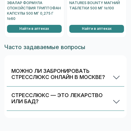
ЭВАЛАР ФОРМУЛА
NATURES BOUNTY МАГНИЙ
СПОКОЙСТВИЯ ТРИПТОФАН
ТАБЛЕТКИ 500 МГ №100
КАПСУЛЫ 500 МГ 0,275 Г
№60
Найти в аптеках
Найти в аптеках
Часто задаваемые вопросы
МОЖНО ЛИ ЗАБРОНИРОВАТЬ
СТРЕССЛЮКС ОНЛАЙН В МОСКВЕ?
Да, если выбранная аптека поддерживает
бронирование. Выберите предложение в блоке
СТРЕССЛЮКС — ЭТО ЛЕКАРСТВО
«Наличие и цены» и нажмите «Забронировать».
ИЛИ БАД?
Стресслюкс относится к категории «БАД/
добавки». БАДы не являются лекарственными
средствами и не предназначены для лечения
заболеваний. На странице вы можете сравнить