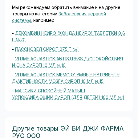
Мы рекомендуем обратить внимание и на другие
товары из категории
Заболевания нервной
системы
, например:
-
ДЕКОМБИН НЕЙРО (ХОНДА НЕЙРО) ТАБЛЕТКИ 0,6
Г №20
-
ПАССНОВЕЛ СИРОП 275 Г №1
-
VITIME AQUASTICK ANTISTRESS Д/СПОКОЙСТВИЯ
И СНА СИРОП 10 МЛ №10
-
VITIME AQUASTICK MEMORY УМНЫЕ НУТРИЕНТЫ
Д/АКТИВНОСТИ МОЗГА СИРОП 10 МЛ №15
-
МАПСИКИ СПОКОЙНЫЙ МАЛЫШ
УСПОКАИВАЮЩИЙ СИРОП [ДЛЯ ДЕТЕЙ] 100 МЛ №1
Другие товары ЭЙ БИ ДЖИ ФАРМА
РУС ООО