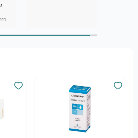
а
его