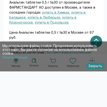
Анальгин таблетки 0,5 г №30 от производителя
ФАРМСТАНДАРТ АО доступен в Москве, а также в
соседних городах:
купить в Химках
,
купить в
Балашихе
,
купить в Люберцах
,
купить в
Красногорске
,
купить в Подольске
.
Цена Анальгин таблетки 0,5 г №30 в Москве от 67
руб.
Мы используем файлы cookie. Продолжая использовать
Мы рекомендуем обратить внимание и на другие
этот сайт, Вы даете согласие на использование файлов
товары из категории
Противогеммороидальные
,
cookie.
Узнать больше
например:
Закрыть
Каталог
Корзина
Избранное
Москва
Войти
-
АНАЛЬГИН РАСТВОР ДЛЯ ВНУТРИВЕННОГО И
ВНУТРИМЫШЕЧНОГО ВВЕДЕНИЯ 500 МГ/МЛ 2 МЛ
№5
-
БАРАЛГИН М ТАБЛЕТКИ 500 МГ №10
-
РЕЛИФ СУППОЗИТОРИИ РЕКТАЛЬНЫЕ №12
-
КРАСАВКИ ЭКСТРАКТ СУППОЗИТОРИИ
РЕКТАЛЬНЫЕ 15 МГ №10