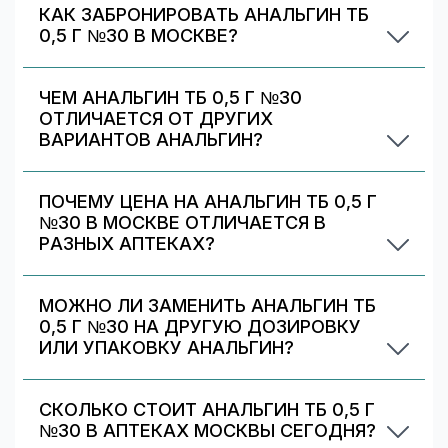
КАК ЗАБРОНИРОВАТЬ АНАЛЬГИН ТБ
0,5 Г №30 В МОСКВЕ?
Выберите аптеку в блоке «Наличие и цены»
(цена от 67 ₽) и нажмите «Забронировать»
ЧЕМ АНАЛЬГИН ТБ 0,5 Г №30
(если доступно). После оформления получите
ОТЛИЧАЕТСЯ ОТ ДРУГИХ
номер заказа и выкупите препарат в аптеке.
ВАРИАНТОВ АНАЛЬГИН?
Анальгин тб 0,5 г №30 отличается дозировкой/
объёмом/упаковкой. В блоке «Формы выпуска»
ПОЧЕМУ ЦЕНА НА АНАЛЬГИН ТБ 0,5 Г
можно сравнить цены и наличие по другим
№30 В МОСКВЕ ОТЛИЧАЕТСЯ В
вариантам.
РАЗНЫХ АПТЕКАХ?
Цены и скидки устанавливают сами аптечные
сети. На 009.рф вы видите предложения
МОЖНО ЛИ ЗАМЕНИТЬ АНАЛЬГИН ТБ
разных аптек в Москве — выбирайте самое
0,5 Г №30 НА ДРУГУЮ ДОЗИРОВКУ
выгодное и удобное по адресу/времени
ИЛИ УПАКОВКУ АНАЛЬГИН?
работы.
Иногда аптека может предложить другой
вариант Анальгин. На странице есть список
СКОЛЬКО СТОИТ АНАЛЬГИН ТБ 0,5 Г
альтернативных дозировок/упаковок —
№30 В АПТЕКАХ МОСКВЫ СЕГОДНЯ?
сравните наличие и цену. Подбор дозировки