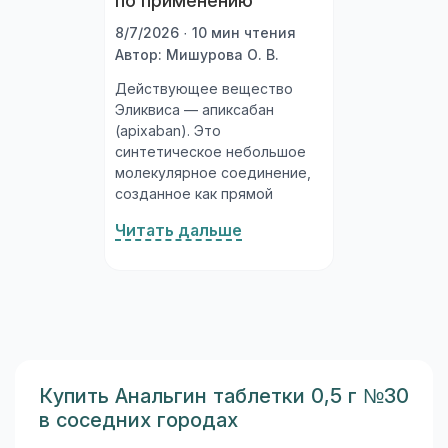
по применению
8/7/2026 · 10 мин чтения
Автор: Мишурова О. В.
Действующее вещество
Эликвиса — апиксабан
(apixaban). Это
синтетическое небольшое
молекулярное соединение,
созданное как прямой
ингибитор фактора Xa
Читать дальше
системы свёртывания крови.
Апиксабан разработан
совместно компаниями
Bristol-Myers Squibb и Pfizer и
широко используется в
кардиологии, ортопедии и
флебологии с 2011 года...
Купить Анальгин таблетки 0,5 г №30
в соседних городах