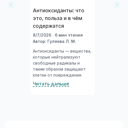
Антиоксиданты: что
это, польза и в чём
содержатся
8/7/2026 · 6 мин чтения
Автор: Гуляева Л. М.
Антиоксиданты — вещества,
которые нейтрализуют
свободные радикалы и
таким образом защищают
клетки от повреждения.
Организм производит их
Читать дальше
сам, а часть получает с
пищей. Богатые
антиоксидантами продукты
— ягоды, овощи, орехи,
зелёный чай — объективно
полезны...