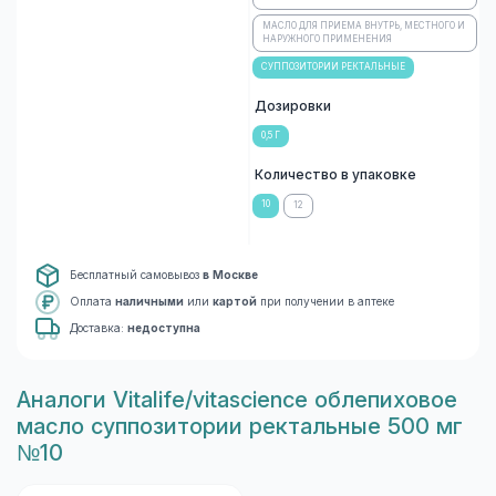
МАСЛО ДЛЯ ПРИЕМА ВНУТРЬ, МЕСТНОГО И
НАРУЖНОГО ПРИМЕНЕНИЯ
СУППОЗИТОРИИ РЕКТАЛЬНЫЕ
Дозировки
0,5 Г
Количество в упаковке
10
12
Бесплатный самовывоз
в Москве
Оплата
наличными
или
картой
при получении в аптеке
Доставка:
недоступна
Aналоги Vitalife/vitascience облепиховое
масло суппозитории ректальные 500 мг
№10