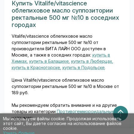
Купить Vitalife/vitascience
облепиховое масло суппозитории
ректальные 500 мг №10 в соседних
городах
Vitalife/vitascience облепиховое масло
суппозитории ректальные 500 мг №10 от
производителя ВИТА ЛАЙН ООО доступен в
Москве, а также в соседних городах:
купить в
Химках
,
купить в Балашихе
,
купить в Люберцах
,
купить в Красногорске
,
купить в Подольске
.
Цена Vitalife/vitascience облепиховое масло
суппозитории ректальные 500 мг №10 в Москве от
189 руб.
Мы рекомендуем обратить внимание и на другие
товары из категории
Противогеммороидальные
,
например:
Мы используем файлы cookie. Продолжая использовать
этот сайт, Вы даете согласие на использование файлов
cookie.
-
АНАЛЬГИН РАСТВОР ДЛЯ ВНУТРИВЕННОГО И
Узнать больше