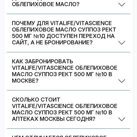
ОБЛЕПИХОВОЕ МАСЛО?
Иногда аптека может предложить другой
вариант Облепиховое масло. На странице есть
ПОЧЕМУ ДЛЯ VITALIFE/VITASCIENCE
список альтернативных дозировок/упаковок
ОБЛЕПИХОВОЕ МАСЛО СУППОЗ РЕКТ
— сравните наличие и цену. Подбор дозировки
500 МГ №10 ДОСТУПЕН ПЕРЕХОД НА
должен выполняться врачом.
САЙТ, А НЕ БРОНИРОВАНИЕ?
Некоторые предложения передаются
партнёрами/аптеками только в формате
КАК ЗАБРОНИРОВАТЬ
перехода на их сайт. Вы можете выбрать
VITALIFE/VITASCIENCE ОБЛЕПИХОВОЕ
аптеку с бронированием (если есть) или
МАСЛО СУППОЗ РЕКТ 500 МГ №10 В
перейти на сайт партнёра для оформления.
МОСКВЕ?
Выберите аптеку в блоке «Наличие и цены»
(цена от 189 ₽) и нажмите «Забронировать»
СКОЛЬКО СТОИТ
(если доступно). После оформления получите
VITALIFE/VITASCIENCE ОБЛЕПИХОВОЕ
номер заказа и выкупите препарат в аптеке.
МАСЛО СУППОЗ РЕКТ 500 МГ №10 В
АПТЕКАХ МОСКВЫ СЕГОДНЯ?
По данным на 8 августа 2026 г., минимальная
цена Vitalife/vitascience облепиховое масло