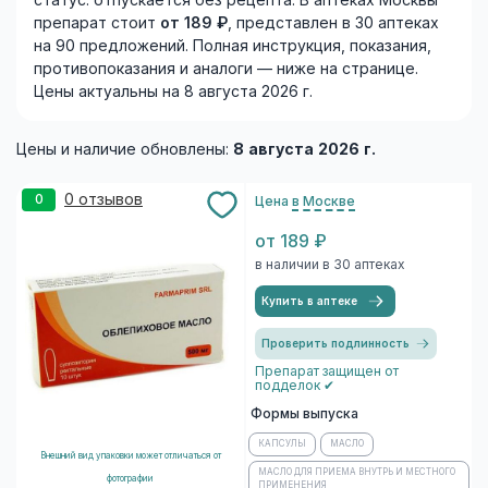
статус: отпускается без рецепта. В аптеках Москвы
препарат стоит
от 189 ₽
, представлен в 30 аптеках
на 90 предложений. Полная инструкция, показания,
противопоказания и аналоги — ниже на странице.
Цены актуальны на 8 августа 2026 г.
Цены и наличие обновлены:
8 августа 2026 г.
0 отзывов
0
Цена
в Москве
от 189 ₽
в наличии в 30 аптеках
Купить в аптеке
Проверить подлинность
Препарат защищен от
подделок ✔
Формы выпуска
КАПСУЛЫ
МАСЛО
Внешний вид упаковки может отличаться от
МАСЛО ДЛЯ ПРИЕМА ВНУТРЬ И МЕСТНОГО
фотографии
ПРИМЕНЕНИЯ