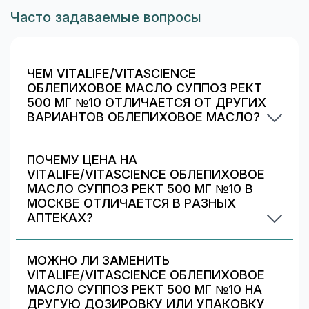
Часто задаваемые вопросы
ЧЕМ VITALIFE/VITASCIENCE
ОБЛЕПИХОВОЕ МАСЛО СУППОЗ РЕКТ
500 МГ №10 ОТЛИЧАЕТСЯ ОТ ДРУГИХ
ВАРИАНТОВ ОБЛЕПИХОВОЕ МАСЛО?
Vitalife/vitascience облепиховое масло суппоз
рект 500 мг №10 отличается дозировкой/
ПОЧЕМУ ЦЕНА НА
объёмом/упаковкой. В блоке «Формы выпуска»
VITALIFE/VITASCIENCE ОБЛЕПИХОВОЕ
можно сравнить цены и наличие по другим
МАСЛО СУППОЗ РЕКТ 500 МГ №10 В
вариантам.
МОСКВЕ ОТЛИЧАЕТСЯ В РАЗНЫХ
АПТЕКАХ?
Цены и скидки устанавливают сами аптечные
сети. На 009.рф вы видите предложения
МОЖНО ЛИ ЗАМЕНИТЬ
разных аптек в Москве — выбирайте самое
VITALIFE/VITASCIENCE ОБЛЕПИХОВОЕ
выгодное и удобное по адресу/времени
МАСЛО СУППОЗ РЕКТ 500 МГ №10 НА
работы.
ДРУГУЮ ДОЗИРОВКУ ИЛИ УПАКОВКУ