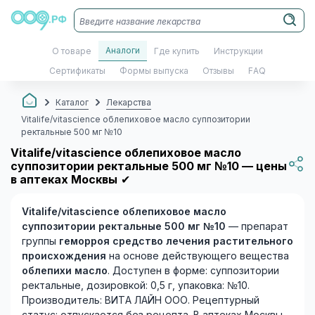
Аналоги
О товаре
Где купить
Инструкции
Сертификаты
Формы выпуска
Отзывы
FAQ
Каталог
Лекарства
Vitalife/vitascience облепиховое масло суппозитории
ректальные 500 мг №10
Vitalife/vitascience облепиховое масло
суппозитории ректальные 500 мг №10 — цены
в аптеках Москвы
✔
Vitalife/vitascience облепиховое масло
суппозитории ректальные 500 мг №10
— препарат
группы
геморроя средство лечения растительного
происхождения
на основе действующего вещества
облепихи масло
. Доступен в форме: суппозитории
ректальные, дозировкой: 0,5 г, упаковка: №10.
Производитель: ВИТА ЛАЙН ООО. Рецептурный