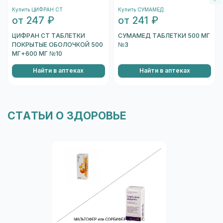
подождите несколько секунд, и вы увидете
Купить ЦИФРАН СТ
Купить СУМАМЕД
информацию о коробке.
от 247 ₽
от 241 ₽
Перейти к проверке подлинности
ЦИФРАН СТ ТАБЛЕТКИ
СУМАМЕД ТАБЛЕТКИ 500 МГ
ПОКРЫТЫЕ ОБОЛОЧКОЙ 500
№3
МГ+600 МГ №10
Найти в аптеках
Найти в аптеках
СТАТЬИ О ЗДОРОВЬЕ