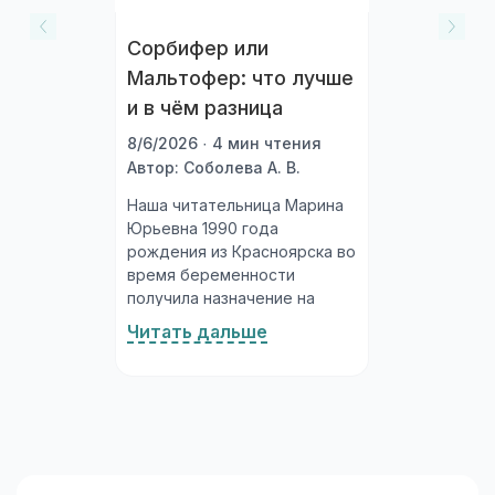
Сорбифер или
Мальтофер: что лучше
и в чём разница
8/6/2026 · 4 мин чтения
Автор: Соболева А. В.
Наша читательница Марина
Юрьевна 1990 года
рождения из Красноярска во
время беременности
получила назначение на
препараты железа при
Читать дальше
снижении гемоглобина. Врач
предложил выбор между
Сорбифером и
Мальтофером. Она захотела
понять, в чём
принципиальная разница...