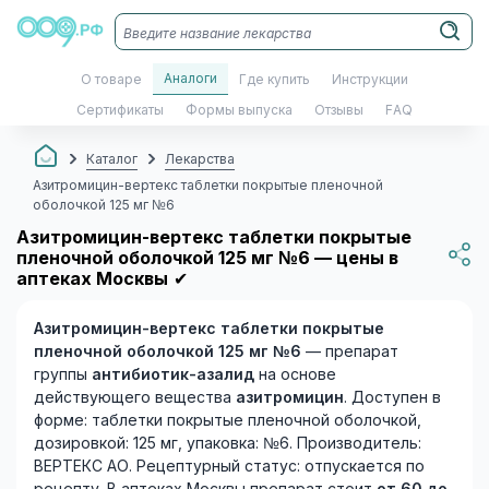
Аналоги
О товаре
Где купить
Инструкции
Сертификаты
Формы выпуска
Отзывы
FAQ
Каталог
Лекарства
Азитромицин-вертекс таблетки покрытые пленочной
оболочкой 125 мг №6
Азитромицин-вертекс таблетки покрытые
пленочной оболочкой 125 мг №6 — цены в
аптеках Москвы
✔
Азитромицин-вертекс таблетки покрытые
пленочной оболочкой 125 мг №6
— препарат
группы
антибиотик-азалид
на основе
действующего вещества
азитромицин
. Доступен в
форме: таблетки покрытые пленочной оболочкой,
дозировкой: 125 мг, упаковка: №6. Производитель:
ВЕРТЕКС АО. Рецептурный статус: отпускается по