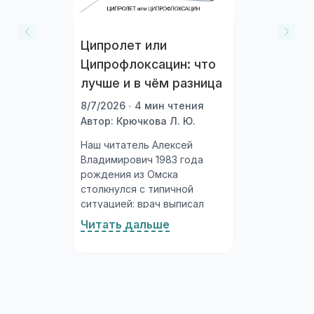
Ципролет или
Ципрофлоксацин: что
лучше и в чём разница
8/7/2026 · 4 мин чтения
Автор: Крючкова Л. Ю.
Наш читатель Алексей
Владимирович 1983 года
рождения из Омска
столкнулся с типичной
ситуацией: врач выписал
рецепт на ципрофлоксацин,
Читать дальше
а в аптеке на полке стоят и
«Ципролет», и просто
«Ципрофлоксацин»
нескольких производителей
по разным ценам. Что взять?
Давайте разберёмся...