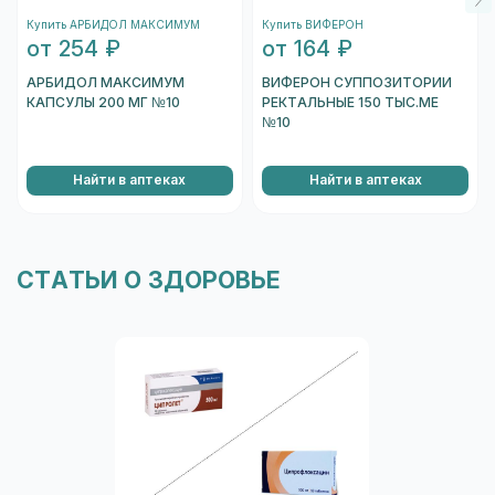
подождите несколько секунд, и вы увидете
Купить АРБИДОЛ МАКСИМУМ
Купить ВИФЕРОН
информацию о коробке.
от 254 ₽
от 164 ₽
Перейти к проверке подлинности
АРБИДОЛ МАКСИМУМ
ВИФЕРОН СУППОЗИТОРИИ
КАПСУЛЫ 200 МГ №10
РЕКТАЛЬНЫЕ 150 ТЫС.МЕ
№10
Найти в аптеках
Найти в аптеках
СТАТЬИ О ЗДОРОВЬЕ