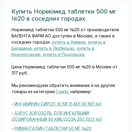
Купить Нормомед таблетки 500 мг
№20 в соседних городах
Нормомед таблетки 500 мг №20 от производителя
ВАЛЕНТА ФАРМ АО доступен в Москве, а также в
соседних городах:
купить в Химках
,
купить в
Балашихе
,
купить в Люберцах
,
купить в
Красногорске
,
купить в Подольске
.
Цена Нормомед таблетки 500 мг №20 в Москве от
317 руб.
Мы рекомендуем обратить внимание и на другие
товары из категории
Грипп
, например:
-
ИНГАВИРИН СИРОП 30 МГ/5 МЛ 90 МЛ №1
-
АЭРУС АЭРОЗОЛЬ ДЛЯ ИНГАЛЯЦИЙ
ДОЗИРОВАННЫЙ 85 КИЕ/ДОЗА 250 ДОЗ №1
-
РИМАНТАДИН ТАБЛЕТКИ 50 МГ №20