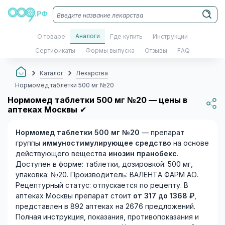
Аналоги
О товаре
Где купить
Инструкции
Сертификаты
Формы выпуска
Отзывы
FAQ
Каталог
Лекарства
Нормомед таблетки 500 мг №20
Нормомед таблетки 500 мг №20 — цены в
аптеках Москвы
✔
Нормомед таблетки 500 мг №20
— препарат
группы
иммуностимулирующее средство
на основе
действующего вещества
инозин пранобекс
.
Доступен в форме: таблетки, дозировкой: 500 мг,
упаковка: №20. Производитель: ВАЛЕНТА ФАРМ АО.
Рецептурный статус: отпускается по рецепту. В
аптеках Москвы препарат стоит
от 317 до 1368 ₽
,
представлен в 892 аптеках на 2676 предложений.
Полная инструкция, показания, противопоказания и