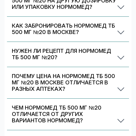
500 МГ №20 НА ДРУГУЮ ДОЗИРОВКУ
ИЛИ УПАКОВКУ НОРМОМЕД?
Иногда аптека может предложить другой
вариант Нормомед. На странице есть список
КАК ЗАБРОНИРОВАТЬ НОРМОМЕД ТБ
альтернативных дозировок/упаковок —
500 МГ №20 В МОСКВЕ?
сравните наличие и цену. Подбор дозировки
Выберите аптеку в блоке «Наличие и цены»
должен выполняться врачом.
(цена от 317 ₽) и нажмите «Забронировать»
НУЖЕН ЛИ РЕЦЕПТ ДЛЯ НОРМОМЕД
(если доступно). После оформления получите
ТБ 500 МГ №20?
номер заказа и выкупите препарат в аптеке.
Да. При отпуске рецептурных препаратов
аптека может запросить рецепт/назначение.
ПОЧЕМУ ЦЕНА НА НОРМОМЕД ТБ 500
Уточняйте правила у выбранной аптеки.
МГ №20 В МОСКВЕ ОТЛИЧАЕТСЯ В
РАЗНЫХ АПТЕКАХ?
Цены и скидки устанавливают сами аптечные
сети. На 009.рф вы видите предложения
ЧЕМ НОРМОМЕД ТБ 500 МГ №20
разных аптек в Москве — выбирайте самое
ОТЛИЧАЕТСЯ ОТ ДРУГИХ
выгодное и удобное по адресу/времени
ВАРИАНТОВ НОРМОМЕД?
работы.
Нормомед тб 500 мг №20 отличается
дозировкой/объёмом/упаковкой. В блоке