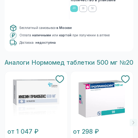
Количество в упаковке
20
30
50
Бесплатный самовывоз
в Москве
Оплата
наличными
или
картой
при получении в аптеке
Доставка:
недоступна
Aналоги Нормомед таблетки 500 мг №20
от 1 047 ₽
от 298 ₽