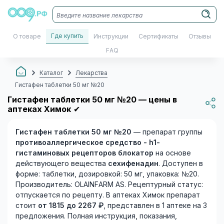
Где купить
О товаре
Инструкции
Сертификаты
Отзывы
FAQ
Каталог
Лекарства
Гистафен таблетки 50 мг №20
Гистафен таблетки 50 мг №20 — цены в
аптеках Химок
✔
Гистафен таблетки 50 мг №20
— препарат группы
противоаллергическое средство - h1-
гистаминовых рецепторов блокатор
на основе
действующего вещества
сехифенадин
. Доступен в
форме: таблетки, дозировкой: 50 мг, упаковка: №20.
Производитель: OLAINFARM AS. Рецептурный статус:
отпускается по рецепту. В аптеках Химок препарат
стоит
от 1815 до 2267 ₽
, представлен в 1 аптеке на 3
предложения. Полная инструкция, показания,