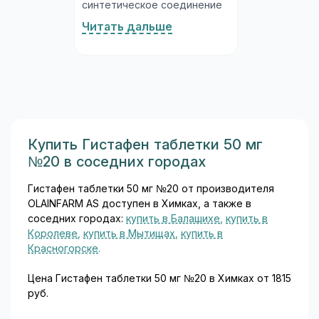
синтетическое соединение
из класса ингибиторов
Читать дальше
фосфодиэстеразы 5-го типа
(ФДЭ-5), разработанное
специально для лечения
нарушений эрекции у
мужчин. Молекула
силденафила была открыта
исследователями в ходе
изучения препаратов для
Купить Гистафен таблетки 50 мг
лечения стенокардии, а
№20 в соседних городах
впоследствии её основным
медицинским применением
Гистафен таблетки 50 мг №20 от производителя
стало лечение эректильной
OLAINFARM AS доступен в Химках, а также в
дисфункции...
соседних городах:
купить в Балашихе
,
купить в
Королеве
,
купить в Мытищах
,
купить в
Красногорске
.
Цена Гистафен таблетки 50 мг №20 в Химках от 1815
руб.