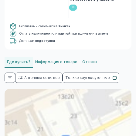
20
Бесплатный самовывоз
в Химках
Оплата
наличными
или
картой
при получении в аптеке
Доставка:
недоступна
Где купить?
Информация о товаре
Отзывы
Аптечные сети: все
Только круглосуточные