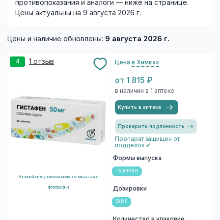
противопоказания и аналоги — ниже на странице.
Цены актуальны на 9 августа 2026 г.
Цены и наличие обновлены:
9 августа 2026 г.
1 отзыв
4
Цена
в Химках
от 1 815 ₽
в наличии в 1 аптеке
Купить в аптеке
Проверить подлинность
Препарат защищен от
подделок ✔
Формы выпуска
ТАБЛЕТКИ
Внешний вид упаковки может отличаться от
фотографии
Дозировки
50 МГ
Количество в упаковке