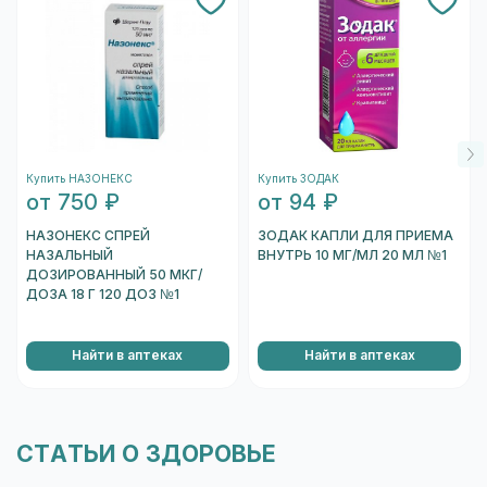
подтвердить.
После этого запустится камера вашего
устройства. Необходимо навести на
штрихкод, который находится на одном из
торцов коробки, и отсканировать его.
После того, как сканер распознает штрихкод,
подождите несколько секунд, и вы увидете
Купить НАЗОНЕКС
Купить ЗОДАК
информацию о коробке.
от 750 ₽
от 94 ₽
Перейти к проверке подлинности
НАЗОНЕКС СПРЕЙ
ЗОДАК КАПЛИ ДЛЯ ПРИЕМА
НАЗАЛЬНЫЙ
ВНУТРЬ 10 МГ/МЛ 20 МЛ №1
ДОЗИРОВАННЫЙ 50 МКГ/
ДОЗА 18 Г 120 ДОЗ №1
Найти в аптеках
Найти в аптеках
СТАТЬИ О ЗДОРОВЬЕ