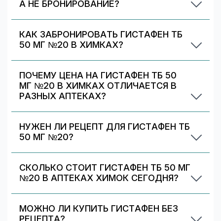
А НЕ БРОНИРОВАНИЕ?
Некоторые предложения передаются
партнёрами/аптеками только в формате
КАК ЗАБРОНИРОВАТЬ ГИСТАФЕН ТБ
перехода на их сайт. Вы можете выбрать
50 МГ №20 В ХИМКАХ?
аптеку с бронированием (если есть) или
Выберите аптеку в блоке «Наличие и цены»
перейти на сайт партнёра для оформления.
(цена от 1815 ₽) и нажмите «Забронировать»
ПОЧЕМУ ЦЕНА НА ГИСТАФЕН ТБ 50
(если доступно). После оформления получите
МГ №20 В ХИМКАХ ОТЛИЧАЕТСЯ В
номер заказа и выкупите препарат в аптеке.
РАЗНЫХ АПТЕКАХ?
Цены и скидки устанавливают сами аптечные
сети. На 009.рф вы видите предложения
НУЖЕН ЛИ РЕЦЕПТ ДЛЯ ГИСТАФЕН ТБ
разных аптек в Химках — выбирайте самое
50 МГ №20?
выгодное и удобное по адресу/времени
Да. При отпуске рецептурных препаратов
работы.
аптека может запросить рецепт/назначение.
СКОЛЬКО СТОИТ ГИСТАФЕН ТБ 50 МГ
Уточняйте правила у выбранной аптеки.
№20 В АПТЕКАХ ХИМОК СЕГОДНЯ?
По данным на 9 августа 2026 г., минимальная
цена Гистафен тб 50 мг №20 в аптеках Химок
МОЖНО ЛИ КУПИТЬ ГИСТАФЕН БЕЗ
— 1815 ₽, максимальная — 2267 ₽. Стоимость
РЕЦЕПТА?