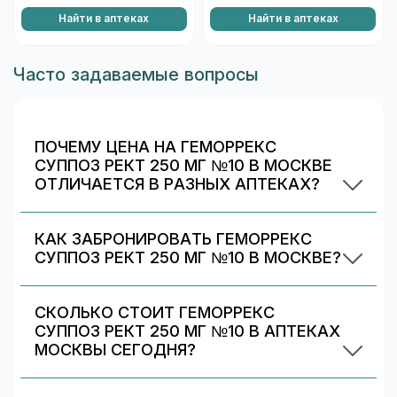
Найти в аптеках
Найти в аптеках
Часто задаваемые вопросы
ПОЧЕМУ ЦЕНА НА ГЕМОРРЕКС
СУППОЗ РЕКТ 250 МГ №10 В МОСКВЕ
ОТЛИЧАЕТСЯ В РАЗНЫХ АПТЕКАХ?
Цены и скидки устанавливают сами аптечные
сети. На 009.рф вы видите предложения
КАК ЗАБРОНИРОВАТЬ ГЕМОРРЕКС
разных аптек в Москве — выбирайте самое
СУППОЗ РЕКТ 250 МГ №10 В МОСКВЕ?
выгодное и удобное по адресу/времени
Выберите аптеку в блоке «Наличие и цены»
работы.
(цена от 317 ₽) и нажмите «Забронировать»
СКОЛЬКО СТОИТ ГЕМОРРЕКС
(если доступно). После оформления получите
СУППОЗ РЕКТ 250 МГ №10 В АПТЕКАХ
номер заказа и выкупите препарат в аптеке.
МОСКВЫ СЕГОДНЯ?
По данным на 8 августа 2026 г., минимальная
цена Геморрекс суппоз рект 250 мг №10 в