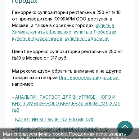
городах
кардиологической практике...
Геморрекс суппозитории ректальные 250 мг №10
от производителя ЮЖФАРМ ООО доступен в
Москве, а также в соседних городах:
купить в
Химках
,
купить в Балашихе
,
купить в Люберцах
,
купить в Красногорске
,
купить в Подольске
.
Цена Геморрекс суппозитории ректальные 250 мг
№10 в Москве от 317 руб.
Мы рекомендуем обратить внимание и на другие
товары из категории
Противогеммороидальные
,
например:
-
АНАЛЬГИН РАСТВОР ДЛЯ ВНУТРИВЕННОГО И
ВНУТРИМЫШЕЧНОГО ВВЕДЕНИЯ 500 МГ/МЛ 2 МЛ
№5
-
БАРАЛГИН М ТАБЛЕТКИ 500 МГ №10
-
РЕЛИФ СУППОЗИТОРИИ РЕКТАЛЬНЫЕ №12
Мы используем файлы cookie. Продолжая использовать
-
КРАСАВКИ ЭКСТРАКТ СУППОЗИТОРИИ